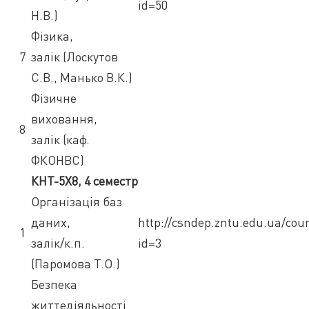
id=50
Н.В.)
Фізика,
7
залік (Лоскутов
С.В., Манько В.К.)
Фізичне
виховання,
8
залік (каф.
ФКОНВС)
КНТ-5Х8, 4 семестр
Організація баз
даних,
http://csndep.zntu.edu.ua/cou
1
залік/к.п.
id=3
(Паромова Т.О.)
Безпека
життедіяльності