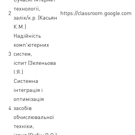
технології,
2
https://classroom.google.com
залік/к.р. (Касьян
К.М.)
Надійність
комп'ютерних
3
систем,
іспит (Зеленьова
І.Я.)
Системна
інтеграція і
оптимізація
4
засобів
обчислювальної
техніки,