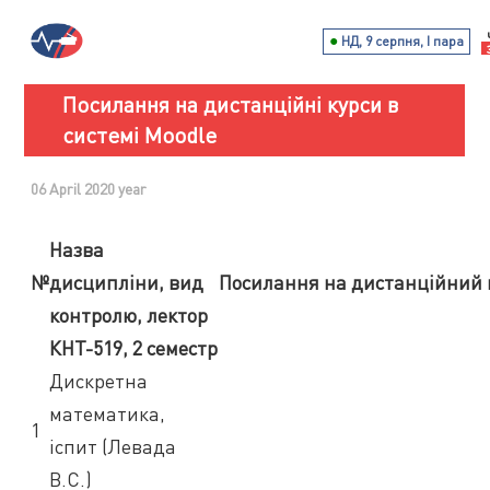
●
НД, 9 серпня, I пара
Посилання на дистанційні курси в
системі Moodle
06 April 2020 year
Назва
№
дисципліни, вид
Посилання на дистанційний 
контролю, лектор
КНТ-519, 2 семестр
Дискретна
математика,
1
іспит (Левада
В.С.)