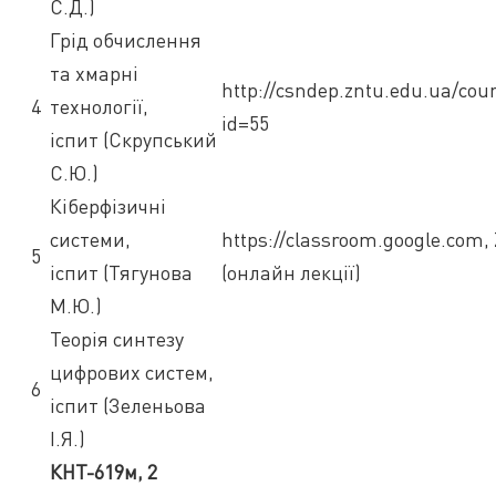
С.Д.)
Грід обчислення
та хмарні
http://csndep.zntu.edu.ua/cou
4
технології,
id=55
іспит (Скрупський
С.Ю.)
Кіберфізичні
системи,
https://classroom.google.com
5
іспит (Тягунова
(онлайн лекції)
М.Ю.)
Теорія синтезу
цифрових систем,
6
іспит (Зеленьова
І.Я.)
КНТ-619м, 2