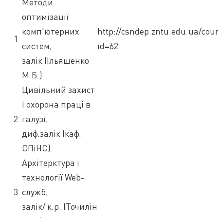
Методи
оптимізації
комп'ютерних
http://csndep.zntu.edu.ua/cou
1
систем,
id=62
залік (Ільяшенко
М.Б.)
Цивільний захист
і охорона праці в
2
галузі,
диф.залік (каф.
ОПіНС)
Архітерктура і
технології Web-
3
служб,
залік/ к.р. (Точилін