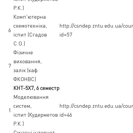
Р.К.)
Комп'ютерна
схемотехніка,
http://csndep.zntu.edu.ua/cou
6
іспит (Сгадов
id=57
С.О.)
Фізичне
виховання,
7
залік (каф.
ФКОНВС)
КНТ-5Х7, 6 семестр
Моделювання
систем,
http://csndep.zntu.edu.ua/cou
1
іспит (Кудерметов
id=46
Р.К.)
Сучасні інтернет