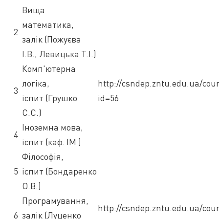
Вища
математика,
2
залік (Пожуєва
І.В., Левицька Т.І.)
Комп'ютерна
логіка,
http://csndep.zntu.edu.ua/cou
3
іспит (Грушко
id=56
С.С.)
Іноземна мова,
4
іспит (каф. ІМ )
Філософія,
5
іспит (Бондаренко
О.В.)
Програмування,
http://csndep.zntu.edu.ua/cou
6
залік (Луценко