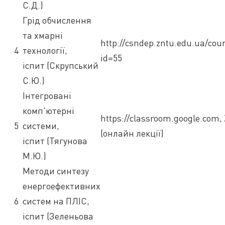
С.Д.)
Грід обчислення
та хмарні
http://csndep.zntu.edu.ua/cou
4
технології,
id=55
іспит (Скрупський
С.Ю.)
Інтегровані
комп'ютерні
https://classroom.google.com
5
системи,
(онлайн лекції)
іспит (Тягунова
М.Ю.)
Методи синтезу
енергоефективних
6
систем на ПЛІС,
іспит (Зеленьова