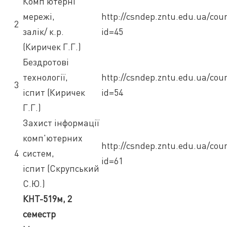
Комп ютерні
мережі,
http://csndep.zntu.edu.ua/cou
2
залік/ к.р.
id=45
(Киричек Г.Г.)
Бездротові
технології,
http://csndep.zntu.edu.ua/cou
3
іспит (Киричек
id=54
Г.Г.)
Захист інформації
комп'ютерних
http://csndep.zntu.edu.ua/cou
4
систем,
id=61
іспит (Скрупський
С.Ю.)
КНТ-519м, 2
семестр