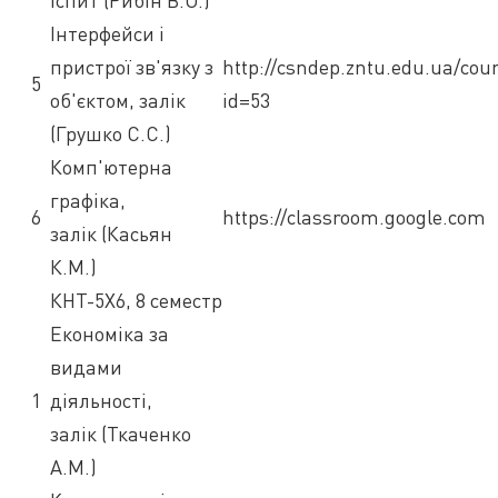
іспит (Рибін В.О.)
Інтерфейси і
пристрої зв'язку з
http://csndep.zntu.edu.ua/cou
5
об'єктом, залік
id=53
(Грушко С.С.)
Комп'ютерна
графіка,
6
https://classroom.google.com
залік (Касьян
К.М.)
КНТ-5Х6, 8 семестр
Економіка за
видами
1
діяльності,
залік (Ткаченко
А.М.)