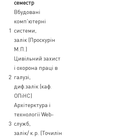
семестр
Вбудовані
комп'ютерні
1
системи,
залік (Проскурін
М.П.)
Цивільний захист
і охорона праці в
2
галузі,
диф.залік (каф.
ОПіНС)
Архітерктура і
технології Web-
3
служб,
залік/ к.р. (Точилін