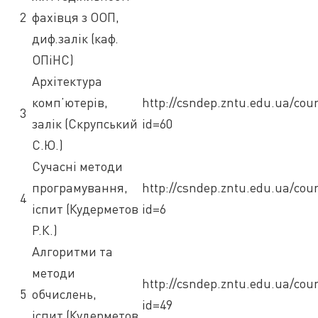
2
фахівця з ООП,
диф.залік (каф.
ОПіНС)
Архітектура
комп’ютерів,
http://csndep.zntu.edu.ua/cou
3
залік (Скрупський
id=60
С.Ю.)
Сучасні методи
програмування,
http://csndep.zntu.edu.ua/cou
4
іспит (Кудерметов
id=6
Р.К.)
Алгоритми та
методи
http://csndep.zntu.edu.ua/cou
5
обчислень,
id=49
іспит (Кудерметов